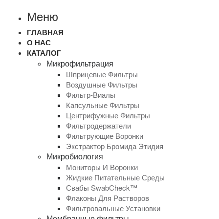
Меню
ГЛАВНАЯ
О НАС
КАТАЛОГ
Микрофильтрация
Шприцевые Фильтры
Воздушные Фильтры
Фильтр-Виалы
Капсульные Фильтры
Центрифужные Фильтры
Фильтродержатели
Фильтрующие Воронки
Экстрактор Бромида Этидия
Микробиология
Мониторы И Воронки
Жидкие Питательные Среды
Свабы SwabCheck™
Флаконы Для Растворов
Фильтровальные Установки
Мембранные фильтры